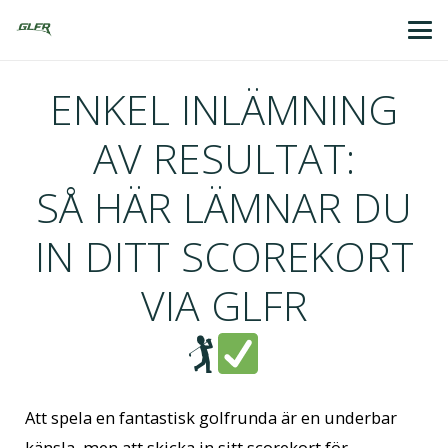
ENKEL INLÄMNING
AV RESULTAT:
SÅ HÄR LÄMNAR DU
IN DITT SCOREKORT
VIA GLFR
🏌
Att spela en fantastisk golfrunda är en underbar
känsla, men att skicka in sitt scorekort för