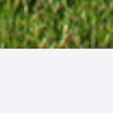
DIN
CLUB APP
Kommunicera
med dina golfare