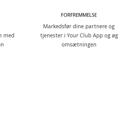
Vis din restaurant eller
FORFREMMELSE
teret
proshop frem for medlemmer
g
og gæster, eller promover
Markedsfør dine partnere og
 App.
tilbud fra dine partnere.
en med
tjenester i Your Club App og øg
on
omsætningen
Læs mere