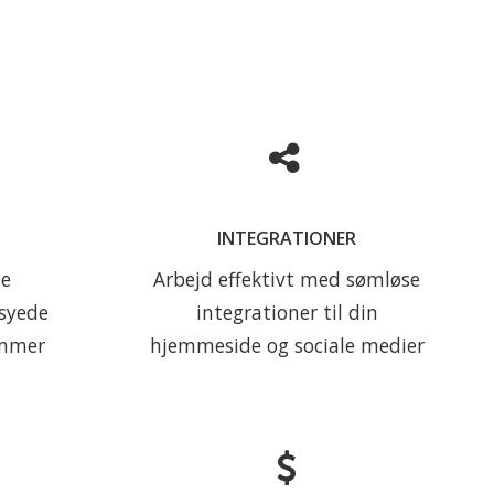
INTEGRATIONER
damer
Med GLFR kan du sende til din
INTEGRATIONER
nhver
Club App, din hjemmeside og
 Club
de sociale medier med et
ne
Arbejd effektivt med sømløse
enkelt klik.
syede
integrationer til din
emmer
hjemmeside og sociale medier
Læs mere
FORFREMMELSE