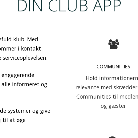
DIN CLUB APP
sfuld klub. Med
COMMUNITIES
kommer i kontakt
serviceoplevelsen.
Herresektion, tirsdags
COMMUNITIES
og begyndere - opret e
af engagerende
gruppe, du ønsker, i din
Hold informationer
alle informeret og
App.
relevante med skrædder
Communities til medl
Læs mere
og gæster
nde systemer og give
til at øge
.