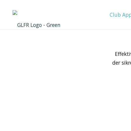
Club Ap
Effekt
der sik