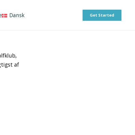
e
Dansk
Get Started
lfklub,
tigst af