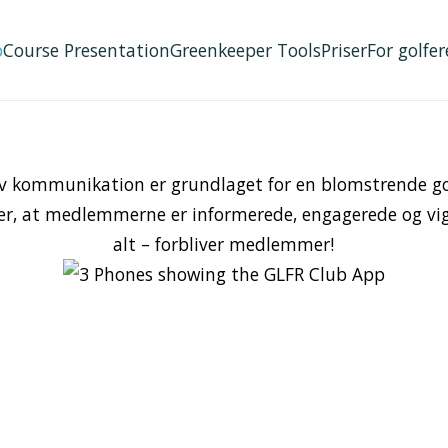
p
Course Presentation
Greenkeeper Tools
Priser
For golfer
iv kommunikation er grundlaget for en blomstrende go
rer, at medlemmerne er informerede, engagerede og vig
alt – forbliver medlemmer!